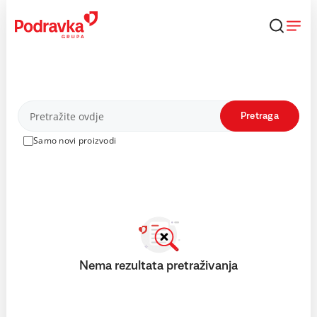
Skip
to
content
Proizvodi
Pretraga
Samo novi proizvodi
Nema rezultata pretraživanja