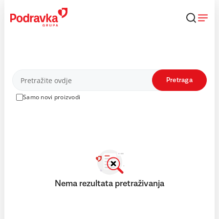
Skip
to
content
Proizvodi
Pretraga
Samo novi proizvodi
Nema rezultata pretraživanja