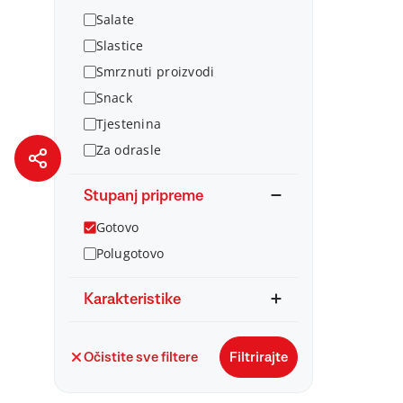
Salate
Slastice
Smrznuti proizvodi
Snack
Tjestenina
Za odrasle
Stupanj pripreme
Gotovo
Polugotovo
Karakteristike
Očistite sve filtere
Filtrirajte