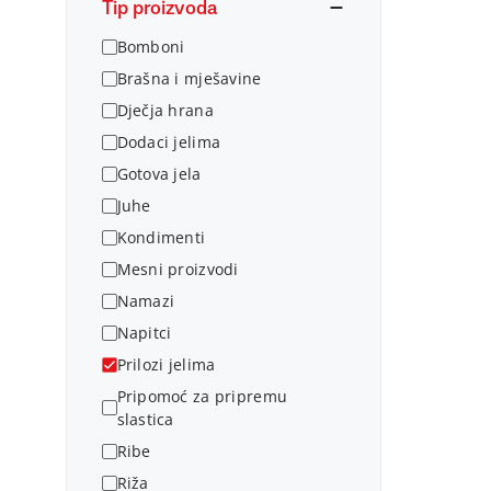
Tip proizvoda
Bomboni
Brašna i mješavine
Dječja hrana
Dodaci jelima
Gotova jela
Juhe
Kondimenti
Mesni proizvodi
Namazi
Napitci
Prilozi jelima
Pripomoć za pripremu
slastica
Ribe
Riža