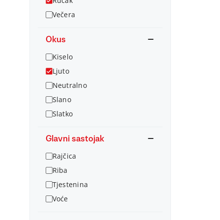
Ručak
Večera
Okus
Kiselo
Ljuto
Neutralno
Slano
Slatko
Glavni sastojak
Rajčica
Riba
Tjestenina
Voće