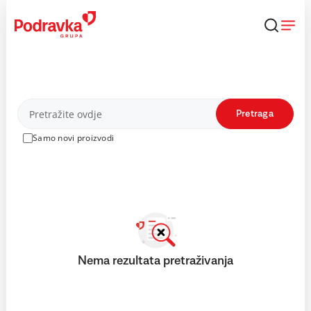
Skip
to
content
Proizvodi
Pretraga
Samo novi proizvodi
Nema rezultata pretraživanja