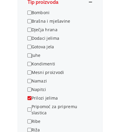
Tip proizvoda
Bomboni
Brašna i mješavine
Dječja hrana
Dodaci jelima
Gotova jela
Juhe
Kondimenti
Mesni proizvodi
Namazi
Napitci
Prilozi jelima
Pripomoć za pripremu
slastica
Ribe
Riža