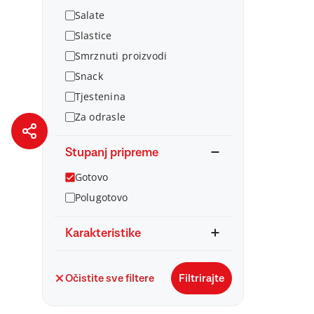
Salate
Slastice
Smrznuti proizvodi
Snack
Tjestenina
Za odrasle
Stupanj pripreme
Gotovo
Polugotovo
Karakteristike
Očistite sve filtere
Filtrirajte