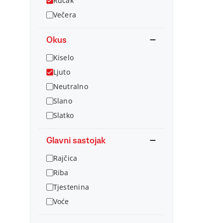
Ručak
Večera
Okus
Kiselo
Ljuto
Neutralno
Slano
Slatko
Glavni sastojak
Rajčica
Riba
Tjestenina
Voće