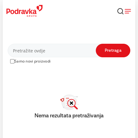
Skip
to
content
Proizvodi
Pretraga
Samo novi proizvodi
Nema rezultata pretraživanja