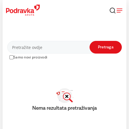
Skip
to
content
Proizvodi
Pretraga
Samo novi proizvodi
Nema rezultata pretraživanja