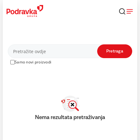
Skip
to
content
Proizvodi
Pretraga
Samo novi proizvodi
Nema rezultata pretraživanja