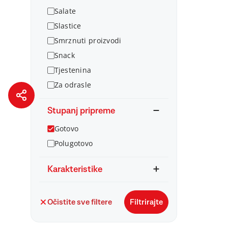
Salate
Slastice
Smrznuti proizvodi
Snack
Tjestenina
Za odrasle
Stupanj pripreme
Gotovo
Polugotovo
Karakteristike
Očistite sve filtere
Filtrirajte