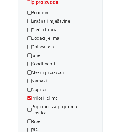
Tip proizvoda
Bomboni
Brašna i mješavine
Dječja hrana
Dodaci jelima
Gotova jela
Juhe
Kondimenti
Mesni proizvodi
Namazi
Napitci
Prilozi jelima
Pripomoć za pripremu
slastica
Ribe
Riža