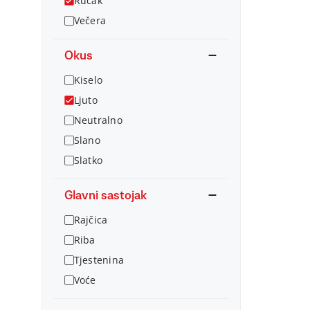
Ručak
Večera
Okus
Kiselo
Ljuto
Neutralno
Slano
Slatko
Glavni sastojak
Rajčica
Riba
Tjestenina
Voće