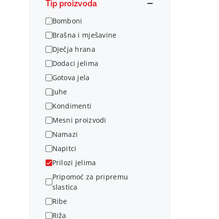
Tip proizvoda
Bomboni
Brašna i mješavine
Dječja hrana
Dodaci jelima
Gotova jela
Juhe
Kondimenti
Mesni proizvodi
Namazi
Napitci
Prilozi jelima
Pripomoć za pripremu
slastica
Ribe
Riža