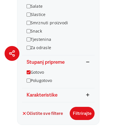
Salate
Slastice
Smrznuti proizvodi
Snack
Tjestenina
Za odrasle
Stupanj pripreme
Gotovo
Polugotovo
Karakteristike
Očistite sve filtere
Filtrirajte