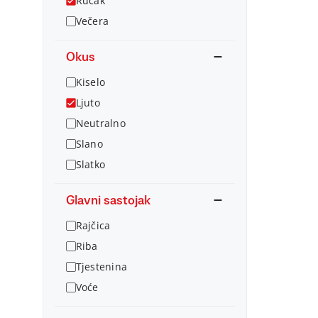
Ručak
Večera
Okus
Kiselo
Ljuto
Neutralno
Slano
Slatko
Glavni sastojak
Rajčica
Riba
Tjestenina
Voće