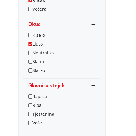
Ručak
Večera
Okus
Kiselo
Ljuto
Neutralno
Slano
Slatko
Glavni sastojak
Rajčica
Riba
Tjestenina
Voće