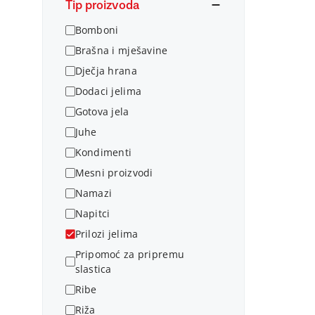
Tip proizvoda
Bomboni
Brašna i mješavine
Dječja hrana
Dodaci jelima
Gotova jela
Juhe
Kondimenti
Mesni proizvodi
Namazi
Napitci
Prilozi jelima
Pripomoć za pripremu
slastica
Ribe
Riža