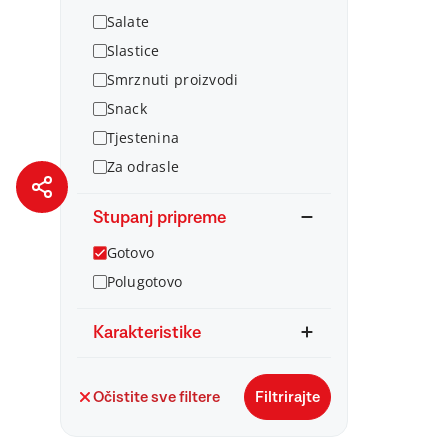
Salate
Slastice
Smrznuti proizvodi
Snack
Tjestenina
Za odrasle
Stupanj pripreme
Gotovo
Polugotovo
Karakteristike
Očistite sve filtere
Filtrirajte