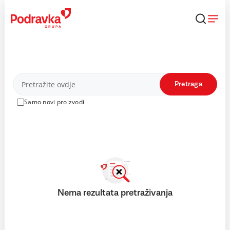
Skip
to
content
Proizvodi
Pretraga
Samo novi proizvodi
Nema rezultata pretraživanja