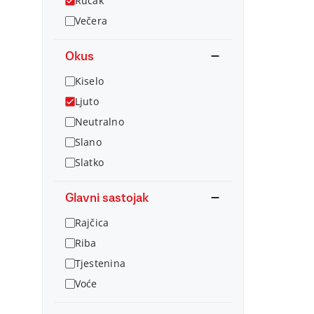
Ručak
Večera
Okus
Kiselo
Ljuto
Neutralno
Slano
Slatko
Glavni sastojak
Rajčica
Riba
Tjestenina
Voće