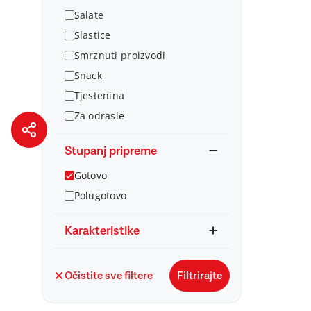
Salate
Slastice
Smrznuti proizvodi
Snack
Tjestenina
Za odrasle
Stupanj pripreme
Gotovo
Polugotovo
Karakteristike
Očistite sve filtere
Filtrirajte