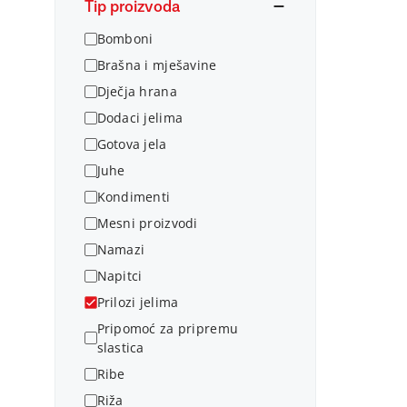
Tip proizvoda
Bomboni
Brašna i mješavine
Dječja hrana
Dodaci jelima
Gotova jela
Juhe
Kondimenti
Mesni proizvodi
Namazi
Napitci
Prilozi jelima
Pripomoć za pripremu
slastica
Ribe
Riža