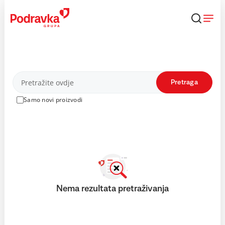
Skip
to
content
Proizvodi
Pretraga
Samo novi proizvodi
Nema rezultata pretraživanja