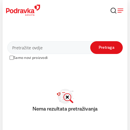
Skip
to
content
Proizvodi
Pretraga
Samo novi proizvodi
Nema rezultata pretraživanja