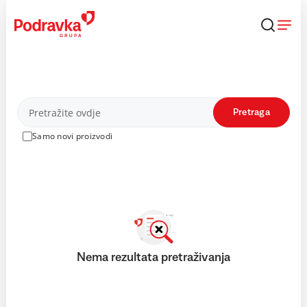
Skip
to
content
Proizvodi
Pretraga
Samo novi proizvodi
Nema rezultata pretraživanja