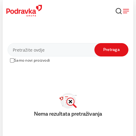
Skip
to
content
Proizvodi
Pretraga
Samo novi proizvodi
Nema rezultata pretraživanja