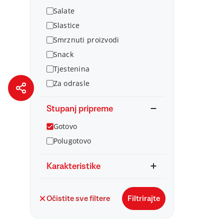
Salate
Slastice
Smrznuti proizvodi
Snack
Tjestenina
Za odrasle
Stupanj pripreme
Gotovo
Polugotovo
Karakteristike
Očistite sve filtere
Filtrirajte