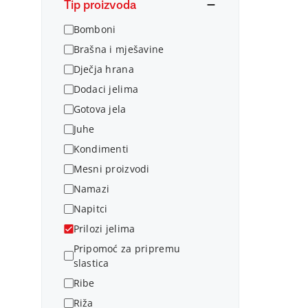
Tip proizvoda
Bomboni
Brašna i mješavine
Dječja hrana
Dodaci jelima
Gotova jela
Juhe
Kondimenti
Mesni proizvodi
Namazi
Napitci
Prilozi jelima
Pripomoć za pripremu
slastica
Ribe
Riža