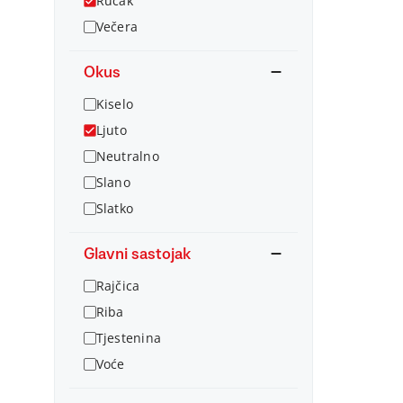
Ručak
Večera
Okus
Kiselo
Ljuto
Neutralno
Slano
Slatko
Glavni sastojak
Rajčica
Riba
Tjestenina
Voće