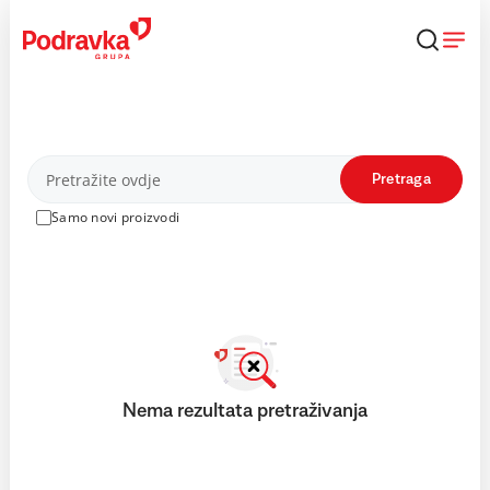
Skip
to
content
Proizvodi
Pretraga
Samo novi proizvodi
Nema rezultata pretraživanja