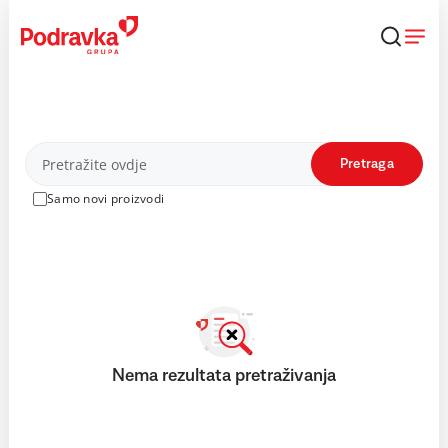
Skip
to
content
Proizvodi
Pretraga
Samo novi proizvodi
Nema rezultata pretraživanja