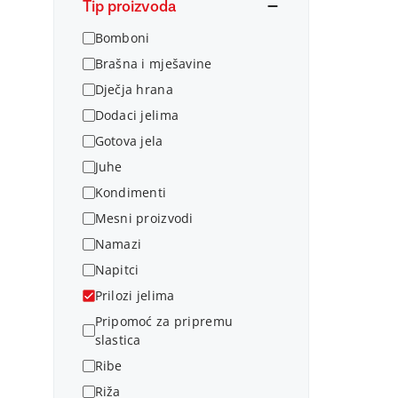
Tip proizvoda
Bomboni
Brašna i mješavine
Dječja hrana
Dodaci jelima
Gotova jela
Juhe
Kondimenti
Mesni proizvodi
Namazi
Napitci
Prilozi jelima
Pripomoć za pripremu
slastica
Ribe
Riža