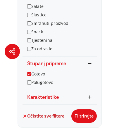
Salate
Slastice
Smrznuti proizvodi
Snack
Tjestenina
Za odrasle
Stupanj pripreme
Gotovo
Polugotovo
Karakteristike
Očistite sve filtere
Filtrirajte