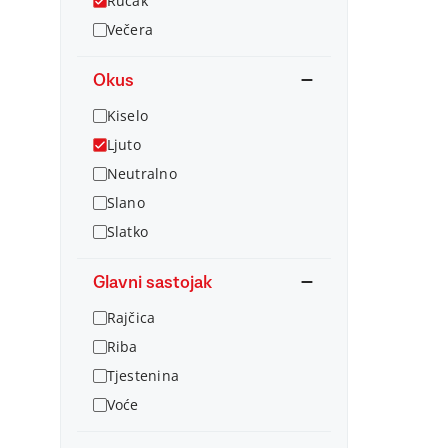
Ručak
Večera
Okus
Kiselo
Ljuto
Neutralno
Slano
Slatko
Glavni sastojak
Rajčica
Riba
Tjestenina
Voće