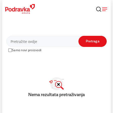
Skip
to
content
Proizvodi
Pretraga
Samo novi proizvodi
Nema rezultata pretraživanja