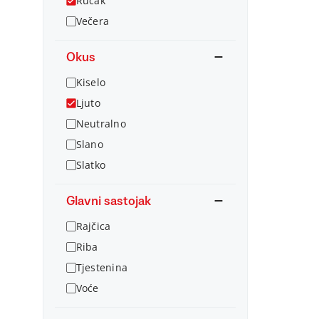
Ručak
Večera
Okus
Kiselo
Ljuto
Neutralno
Slano
Slatko
Glavni sastojak
Rajčica
Riba
Tjestenina
Voće