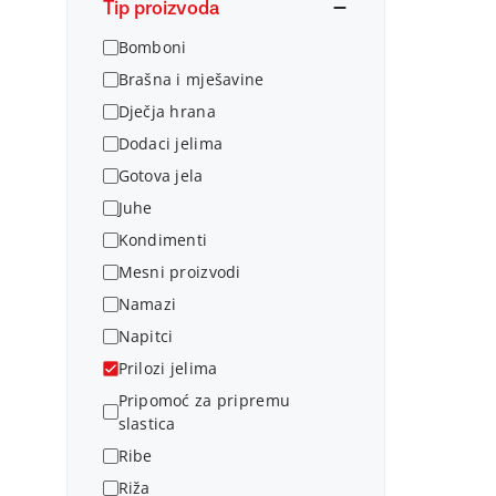
Tip proizvoda
Bomboni
Brašna i mješavine
Dječja hrana
Dodaci jelima
Gotova jela
Juhe
Kondimenti
Mesni proizvodi
Namazi
Napitci
Prilozi jelima
Pripomoć za pripremu
slastica
Ribe
Riža