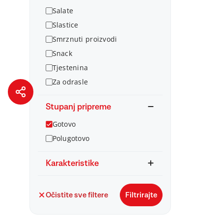
Salate
Slastice
Smrznuti proizvodi
Snack
Tjestenina
Za odrasle
Stupanj pripreme
Gotovo
Polugotovo
Karakteristike
Očistite sve filtere
Filtrirajte