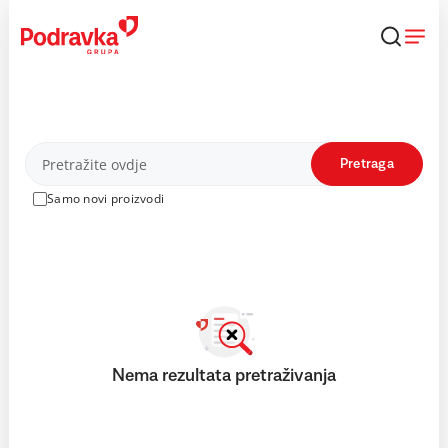
Skip
to
content
Proizvodi
Pretraga
Samo novi proizvodi
Nema rezultata pretraživanja