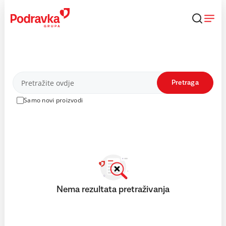
Skip
to
content
Proizvodi
Pretraga
Samo novi proizvodi
Nema rezultata pretraživanja