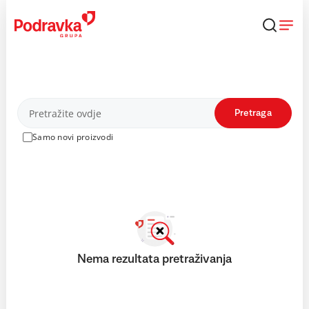
Skip
to
content
Proizvodi
Pretraga
Samo novi proizvodi
Nema rezultata pretraživanja