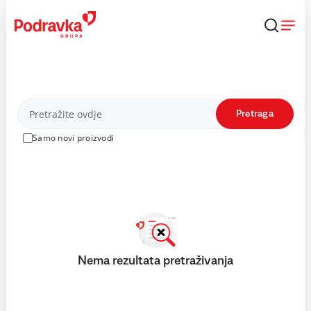
Skip
to
content
Proizvodi
Pretraga
Samo novi proizvodi
Nema rezultata pretraživanja