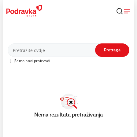
Skip
to
content
Proizvodi
Pretraga
Samo novi proizvodi
Nema rezultata pretraživanja