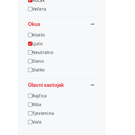
Ručak
Večera
Okus
Kiselo
Ljuto
Neutralno
Slano
Slatko
Glavni sastojak
Rajčica
Riba
Tjestenina
Voće