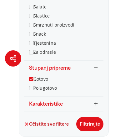
Salate
Slastice
Smrznuti proizvodi
Snack
Tjestenina
Za odrasle
Stupanj pripreme
Gotovo
Polugotovo
Karakteristike
Očistite sve filtere
Filtrirajte