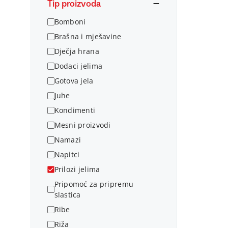
Tip proizvoda
Bomboni
Brašna i mješavine
Dječja hrana
Dodaci jelima
Gotova jela
Juhe
Kondimenti
Mesni proizvodi
Namazi
Napitci
Prilozi jelima
Pripomoć za pripremu
slastica
Ribe
Riža