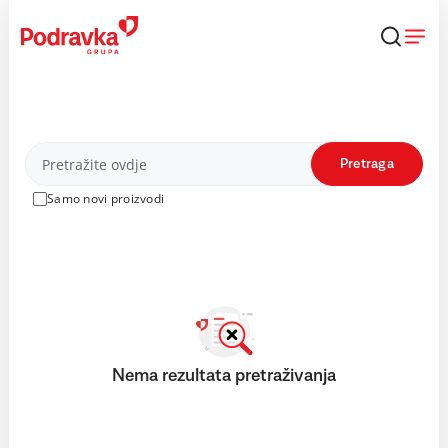
Skip
to
content
Proizvodi
Pretraga
Samo novi proizvodi
Nema rezultata pretraživanja