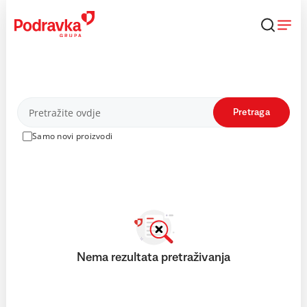
Skip
to
content
Proizvodi
Pretraga
Samo novi proizvodi
Nema rezultata pretraživanja