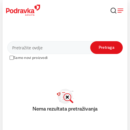
Skip
to
content
Proizvodi
Pretraga
Samo novi proizvodi
Nema rezultata pretraživanja