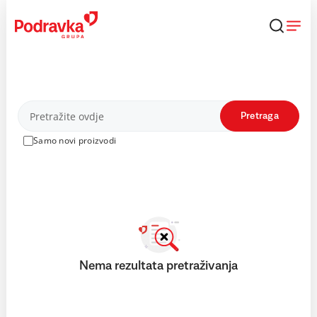
Skip
to
content
Proizvodi
Pretraga
Samo novi proizvodi
Nema rezultata pretraživanja