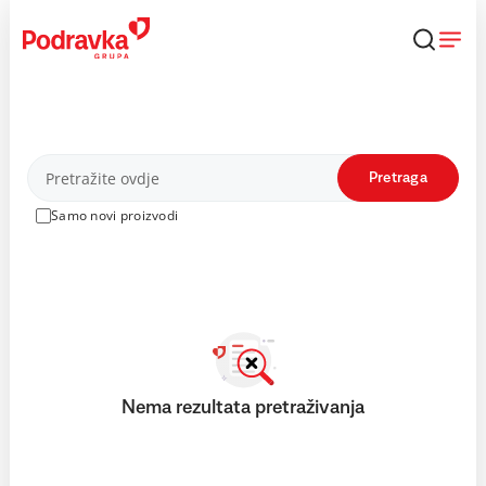
Skip
to
content
Proizvodi
Pretraga
Samo novi proizvodi
Nema rezultata pretraživanja