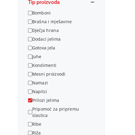
Tip proizvoda
Bomboni
Brašna i mješavine
Dječja hrana
Dodaci jelima
Gotova jela
Juhe
Kondimenti
Mesni proizvodi
Namazi
Napitci
Prilozi jelima
Pripomoć za pripremu
slastica
Ribe
Riža