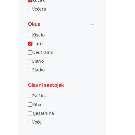
Ručak
Večera
Okus
Kiselo
Ljuto
Neutralno
Slano
Slatko
Glavni sastojak
Rajčica
Riba
Tjestenina
Voće