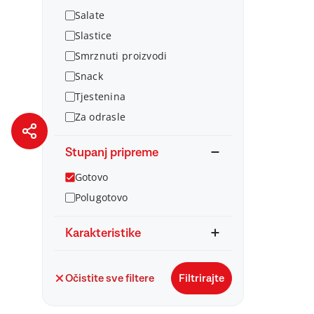
Salate
Slastice
Smrznuti proizvodi
Snack
Tjestenina
Za odrasle
Stupanj pripreme
Gotovo
Polugotovo
Karakteristike
Očistite sve filtere
Filtrirajte