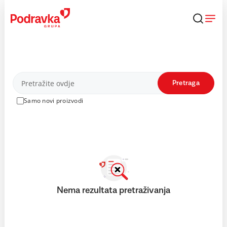
Skip
to
content
Proizvodi
Pretraga
Samo novi proizvodi
Nema rezultata pretraživanja