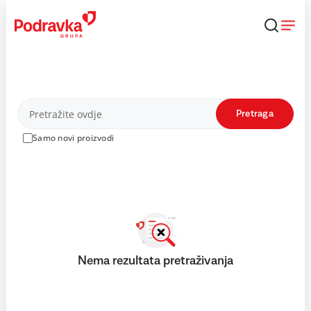
Skip
to
content
Proizvodi
Pretraga
Samo novi proizvodi
Nema rezultata pretraživanja