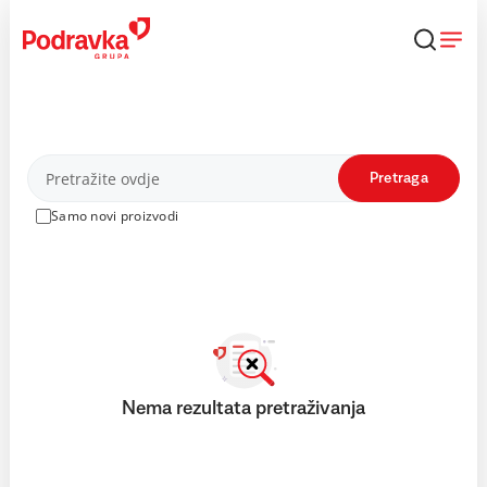
Skip
to
content
Proizvodi
Pretraga
Samo novi proizvodi
Nema rezultata pretraživanja