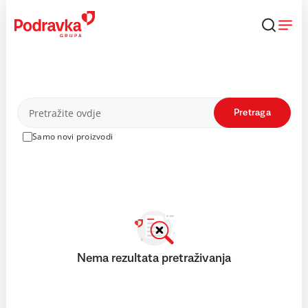
Skip
to
content
Proizvodi
Pretraga
Samo novi proizvodi
Nema rezultata pretraživanja