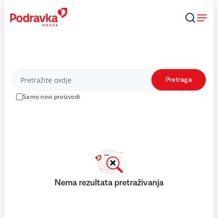
Skip
to
content
Proizvodi
Pretraga
Samo novi proizvodi
Nema rezultata pretraživanja