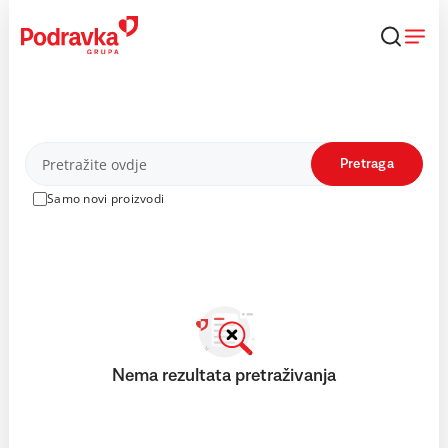
Skip
to
content
Proizvodi
Pretraga
Samo novi proizvodi
Nema rezultata pretraživanja