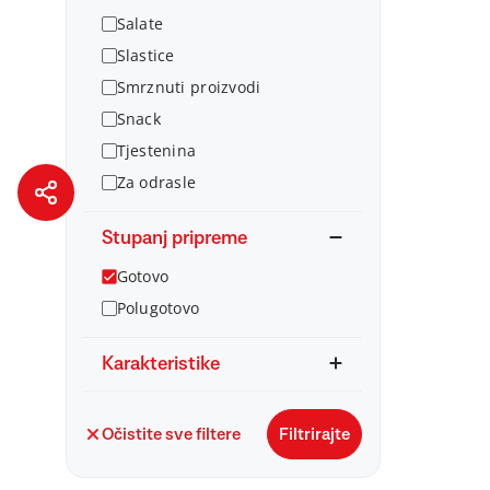
Salate
Slastice
Smrznuti proizvodi
Snack
Tjestenina
Za odrasle
Stupanj pripreme
Gotovo
Polugotovo
Karakteristike
Očistite sve filtere
Filtrirajte