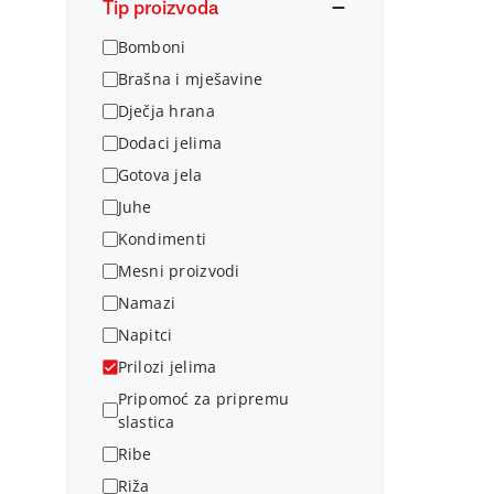
Tip proizvoda
Bomboni
Brašna i mješavine
Dječja hrana
Dodaci jelima
Gotova jela
Juhe
Kondimenti
Mesni proizvodi
Namazi
Napitci
Prilozi jelima
Pripomoć za pripremu
slastica
Ribe
Riža