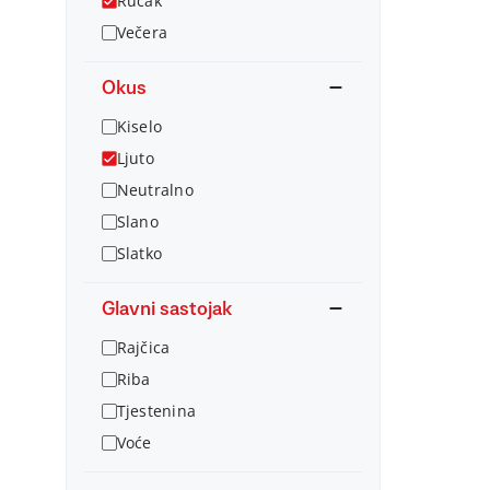
Ručak
Večera
Okus
Kiselo
Ljuto
Neutralno
Slano
Slatko
Glavni sastojak
Rajčica
Riba
Tjestenina
Voće