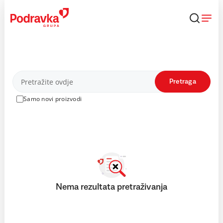
Skip
to
content
Proizvodi
Pretraga
Samo novi proizvodi
Nema rezultata pretraživanja