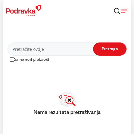
Skip
to
content
Proizvodi
Pretraga
Samo novi proizvodi
Nema rezultata pretraživanja