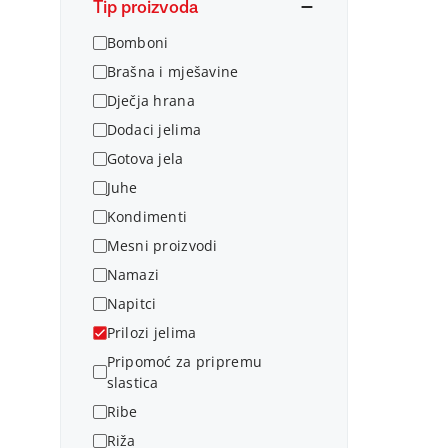
Tip proizvoda
Bomboni
Brašna i mješavine
Dječja hrana
Dodaci jelima
Gotova jela
Juhe
Kondimenti
Mesni proizvodi
Namazi
Napitci
Prilozi jelima
Pripomoć za pripremu
slastica
Ribe
Riža