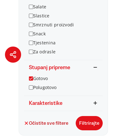
Salate
Slastice
Smrznuti proizvodi
Snack
Tjestenina
Za odrasle
Stupanj pripreme
Gotovo
Polugotovo
Karakteristike
Očistite sve filtere
Filtrirajte