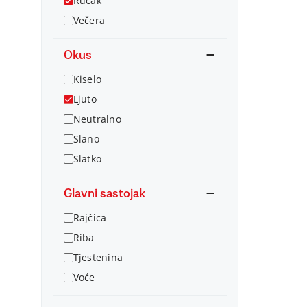
Ručak
Večera
Okus
Kiselo
Ljuto
Neutralno
Slano
Slatko
Glavni sastojak
Rajčica
Riba
Tjestenina
Voće