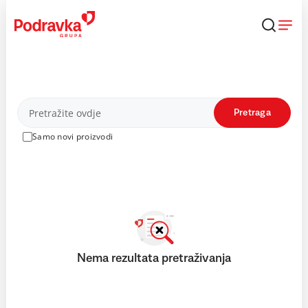
Skip
to
content
Proizvodi
Pretraga
Samo novi proizvodi
Nema rezultata pretraživanja