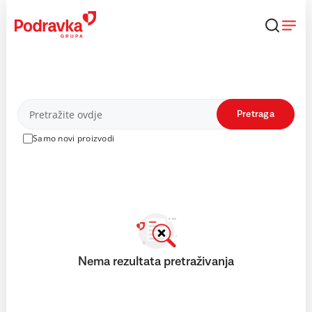
Skip
to
content
Proizvodi
Pretraga
Samo novi proizvodi
Nema rezultata pretraživanja