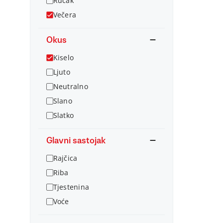
Ručak
Večera
Okus
Kiselo
Ljuto
Neutralno
Slano
Slatko
Glavni sastojak
Rajčica
Riba
Tjestenina
Voće