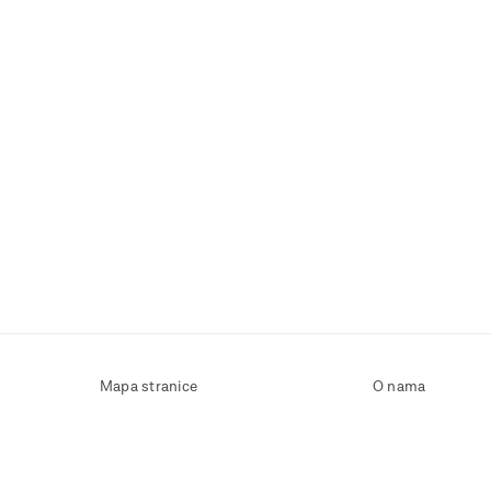
Mapa stranice
O nama
Uvjeti korištenja
Kontaktirajte nas
Zaštita osobnih podataka
Zaštita privatnosti
Izjava o pristupačnosti
Postavke kolačića
Pravila o korištenju kolačića