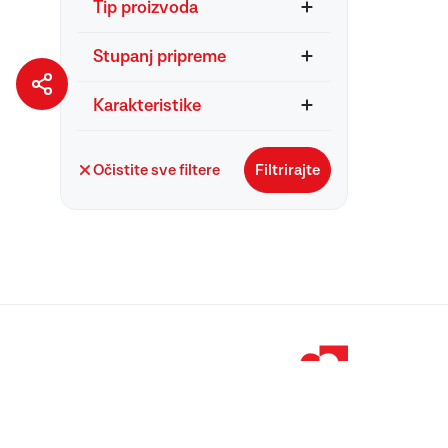
Tip proizvoda
Stupanj pripreme
Karakteristike
Očistite sve filtere
Filtrirajte
© 1998 – 2026 
Podravka je regi