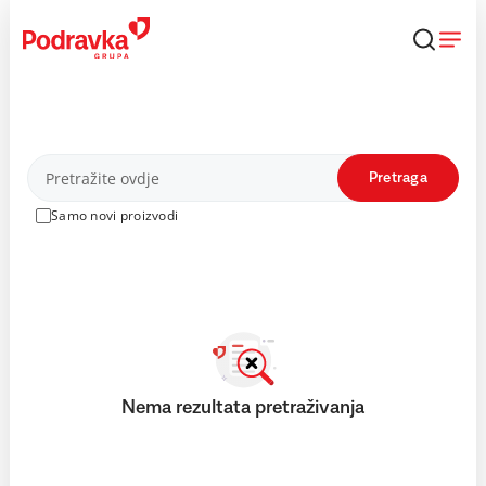
Skip
to
content
Proizvodi
Pretraga
Samo novi proizvodi
Nema rezultata pretraživanja