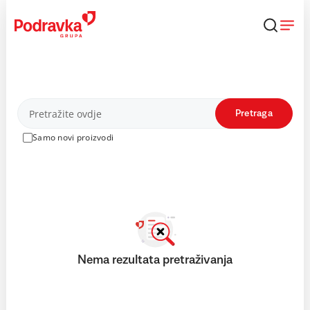
Skip
to
content
Proizvodi
Pretraga
Samo novi proizvodi
Nema rezultata pretraživanja